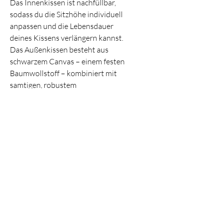
Das Innenkissen ist nachfüllbar, 
sodass du die Sitzhöhe individuell 
anpassen und die Lebensdauer 
deines Kissens verlängern kannst.
Das Außenkissen besteht aus 
schwarzem Canvas – einem festen 
Baumwollstoff – kombiniert mit 
samtigen, robustem 
Polstervelours, das mit einem 
farbenfrohen Print versehen ist.
Eine praktische Trageschlaufe 
macht das Kissen mobil, ob für 
dein Zuhause oder unterwegs.
Dieses Kissen vereint Komfort, 
Funktionalität und Stil – für deine 
persönliche Auszeit mit Farbe und 
Achtsamkeit.
Jedes Stück wird von mir 