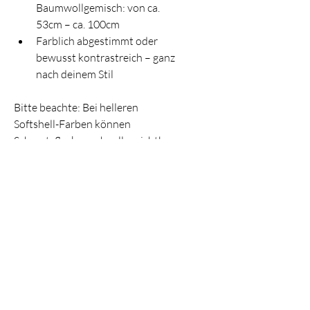
Baumwollgemisch: von ca. 
53cm – ca. 100cm
Farblich abgestimmt oder 
bewusst kontrastreich – ganz 
nach deinem Stil
Bitte beachte: Bei helleren 
Softshell-Farben können 
Schmutzflecken schneller sichtbar 
werden und sich bei längerer 
Einwirkzeit festsetzen. Ich 
empfehle, diese zeitnah zu 
entfernen, um die Leuchtkraft 
deiner Tasche zu bewahren.
Diese Yogamattentasche ist für 
alle, die Praktikabilität lieben und 
dabei nicht auf eine persönliche 
Note verzichten möchten.